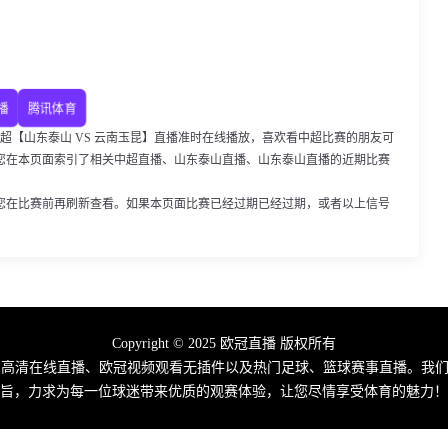
播
腾讯体育
35，中超【山东泰山 VS 云南玉昆】直播准时在线播放，喜欢看中超比赛的朋友可
您在本页面索引了相关中超直播、山东泰山直播、山东泰山直播的近期比赛
您在比赛前再刷新查看。如果本页面比赛已经过期已经过期，或者以上信号
Copyright © 2025 欧冠直播 版权所有
费高清在线直播、欧冠视频观看无插件以及热门足球、篮球赛事直播。我们
旨，力求为每一位球迷带来优质的观赛体验，让您尽情享受体育的魅力！