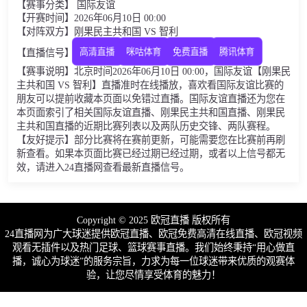
【赛事分类】 国际友谊
【开赛时间】2026年06月10日 00:00
【对阵双方】刚果民主共和国 VS 智利
高清直播
咪咕体育
免费直播
腾讯体育
【直播信号】
【赛事说明】北京时间2026年06月10日 00:00，国际友谊【刚果民
主共和国 VS 智利】直播准时在线播放，喜欢看国际友谊比赛的
朋友可以提前收藏本页面以免错过直播。国际友谊直播还为您在
本页面索引了相关国际友谊直播、刚果民主共和国直播、刚果民
主共和国直播的近期比赛列表以及两队历史交锋、两队赛程。
【友好提示】部分比赛将在赛前更新，可能需要您在比赛前再刷
新查看。如果本页面比赛已经过期已经过期，或者以上信号都无
效，请进入24直播网查看最新直播信号。
Copyright © 2025 欧冠直播 版权所有
24直播网为广大球迷提供欧冠直播、欧冠免费高清在线直播、欧冠视频
观看无插件以及热门足球、篮球赛事直播。我们始终秉持“用心做直
播，诚心为球迷”的服务宗旨，力求为每一位球迷带来优质的观赛体
验，让您尽情享受体育的魅力！