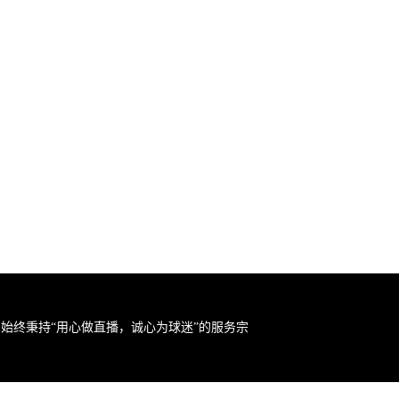
始终秉持“用心做直播，诚心为球迷”的服务宗