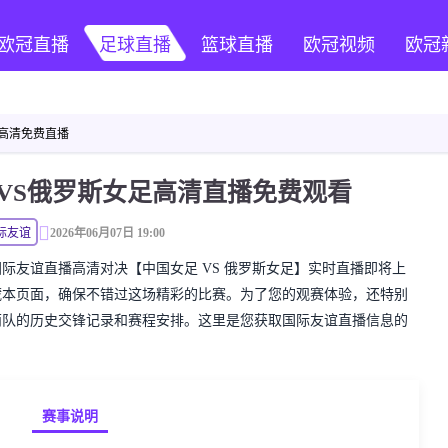
欧冠直播
足球直播
篮球直播
欧冠视频
欧冠
 高清免费直播
足VS俄罗斯女足高清直播免费观看
际友谊
2026年06月07日 19:00
精彩的国际友谊直播高清对决【中国女足 VS 俄罗斯女足】实时直播即将上
藏本页面，确保不错过这场精彩的比赛。为了您的观赛体验，还特别
两队的历史交锋记录和赛程安排。这里是您获取国际友谊直播信息的
赛事说明