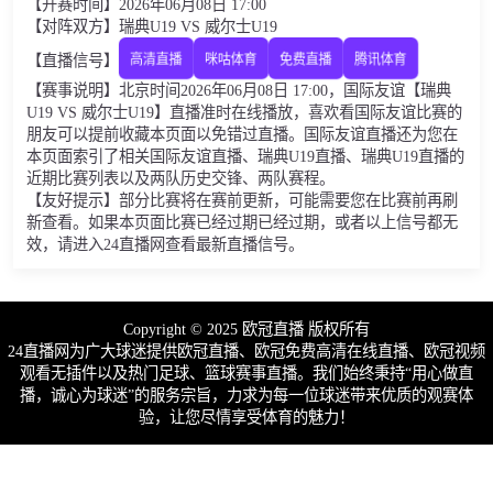
【开赛时间】2026年06月08日 17:00
【对阵双方】瑞典U19 VS 威尔士U19
【直播信号】
高清直播
咪咕体育
免费直播
腾讯体育
【赛事说明】北京时间2026年06月08日 17:00，国际友谊【瑞典
U19 VS 威尔士U19】直播准时在线播放，喜欢看国际友谊比赛的
朋友可以提前收藏本页面以免错过直播。国际友谊直播还为您在
本页面索引了相关国际友谊直播、瑞典U19直播、瑞典U19直播的
近期比赛列表以及两队历史交锋、两队赛程。
【友好提示】部分比赛将在赛前更新，可能需要您在比赛前再刷
新查看。如果本页面比赛已经过期已经过期，或者以上信号都无
效，请进入24直播网查看最新直播信号。
Copyright © 2025 欧冠直播 版权所有
24直播网为广大球迷提供欧冠直播、欧冠免费高清在线直播、欧冠视频
观看无插件以及热门足球、篮球赛事直播。我们始终秉持“用心做直
播，诚心为球迷”的服务宗旨，力求为每一位球迷带来优质的观赛体
验，让您尽情享受体育的魅力！