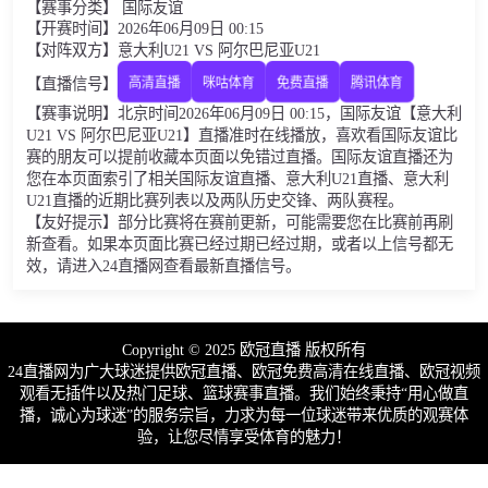
【赛事分类】 国际友谊
【开赛时间】2026年06月09日 00:15
【对阵双方】意大利U21 VS 阿尔巴尼亚U21
【直播信号】
高清直播
咪咕体育
免费直播
腾讯体育
【赛事说明】北京时间2026年06月09日 00:15，国际友谊【意大利
U21 VS 阿尔巴尼亚U21】直播准时在线播放，喜欢看国际友谊比
赛的朋友可以提前收藏本页面以免错过直播。国际友谊直播还为
您在本页面索引了相关国际友谊直播、意大利U21直播、意大利
U21直播的近期比赛列表以及两队历史交锋、两队赛程。
【友好提示】部分比赛将在赛前更新，可能需要您在比赛前再刷
新查看。如果本页面比赛已经过期已经过期，或者以上信号都无
效，请进入24直播网查看最新直播信号。
Copyright © 2025 欧冠直播 版权所有
24直播网为广大球迷提供欧冠直播、欧冠免费高清在线直播、欧冠视频
观看无插件以及热门足球、篮球赛事直播。我们始终秉持“用心做直
播，诚心为球迷”的服务宗旨，力求为每一位球迷带来优质的观赛体
验，让您尽情享受体育的魅力！