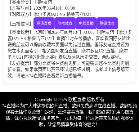
【赛事分类】 国际友谊
【开赛时间】2026年06月10日 00:00
【对阵双方】摩尔多瓦U21 VS 格鲁吉亚U21
【直播信号】
高清直播
咪咕体育
免费直播
腾讯体育
【赛事说明】北京时间2026年06月10日 00:00，国际友谊【摩尔多
瓦U21 VS 格鲁吉亚U21】直播准时在线播放，喜欢看国际友谊比
赛的朋友可以提前收藏本页面以免错过直播。国际友谊直播还为
您在本页面索引了相关国际友谊直播、摩尔多瓦U21直播、摩尔
多瓦U21直播的近期比赛列表以及两队历史交锋、两队赛程。
【友好提示】部分比赛将在赛前更新，可能需要您在比赛前再刷
新查看。如果本页面比赛已经过期已经过期，或者以上信号都无
效，请进入24直播网查看最新直播信号。
Copyright © 2025 欧冠直播 版权所有
24直播网为广大球迷提供欧冠直播、欧冠免费高清在线直播、欧冠视频
观看无插件以及热门足球、篮球赛事直播。我们始终秉持“用心做直
播，诚心为球迷”的服务宗旨，力求为每一位球迷带来优质的观赛体
验，让您尽情享受体育的魅力！