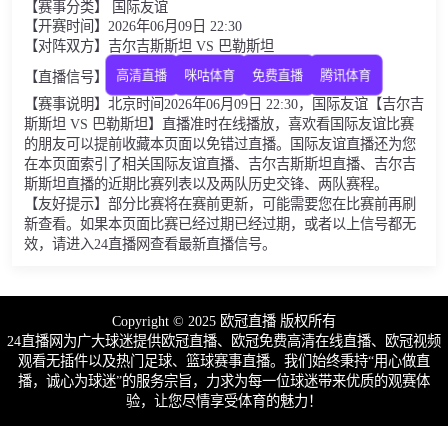
【赛事分类】 国际友谊
【开赛时间】2026年06月09日 22:30
【对阵双方】吉尔吉斯斯坦 VS 巴勒斯坦
高清直播
咪咕体育
免费直播
腾讯体育
【直播信号】
【赛事说明】北京时间2026年06月09日 22:30，国际友谊【吉尔吉
斯斯坦 VS 巴勒斯坦】直播准时在线播放，喜欢看国际友谊比赛
的朋友可以提前收藏本页面以免错过直播。国际友谊直播还为您
在本页面索引了相关国际友谊直播、吉尔吉斯斯坦直播、吉尔吉
斯斯坦直播的近期比赛列表以及两队历史交锋、两队赛程。
【友好提示】部分比赛将在赛前更新，可能需要您在比赛前再刷
新查看。如果本页面比赛已经过期已经过期，或者以上信号都无
效，请进入24直播网查看最新直播信号。
Copyright © 2025 欧冠直播 版权所有
24直播网为广大球迷提供欧冠直播、欧冠免费高清在线直播、欧冠视频
观看无插件以及热门足球、篮球赛事直播。我们始终秉持“用心做直
播，诚心为球迷”的服务宗旨，力求为每一位球迷带来优质的观赛体
验，让您尽情享受体育的魅力！