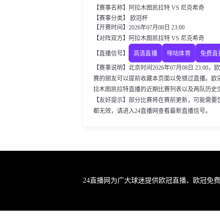
【赛事名称】阿拉木图凯拉特 VS 尼克希奇
【赛事分类】 欧冠杯
【开赛时间】2026年07月08日 23:00
【对阵双方】阿拉木图凯拉特 VS 尼克希奇
高清直播
咪咕体育
免费直
【直播信号】
【赛事说明】北京时间2026年07月08日 23:
赛的朋友可以提前收藏本页面以免错过直播。欧
拉木图凯拉特直播的近期比赛列表以及两队历史
【友好提示】部分比赛将在赛前更新，可能需要
都无效，请进入24直播网查看最新直播信号。
24直播网为广大球迷提供欧冠直播、欧冠免