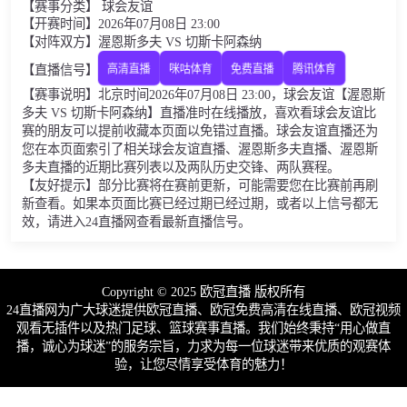
【赛事分类】 球会友谊
【开赛时间】2026年07月08日 23:00
【对阵双方】渥恩斯多夫 VS 切斯卡阿森纳
【直播信号】
高清直播
咪咕体育
免费直播
腾讯体育
【赛事说明】北京时间2026年07月08日 23:00，球会友谊【渥恩斯
多夫 VS 切斯卡阿森纳】直播准时在线播放，喜欢看球会友谊比
赛的朋友可以提前收藏本页面以免错过直播。球会友谊直播还为
您在本页面索引了相关球会友谊直播、渥恩斯多夫直播、渥恩斯
多夫直播的近期比赛列表以及两队历史交锋、两队赛程。
【友好提示】部分比赛将在赛前更新，可能需要您在比赛前再刷
新查看。如果本页面比赛已经过期已经过期，或者以上信号都无
效，请进入24直播网查看最新直播信号。
Copyright © 2025 欧冠直播 版权所有
24直播网为广大球迷提供欧冠直播、欧冠免费高清在线直播、欧冠视频
观看无插件以及热门足球、篮球赛事直播。我们始终秉持“用心做直
播，诚心为球迷”的服务宗旨，力求为每一位球迷带来优质的观赛体
验，让您尽情享受体育的魅力！