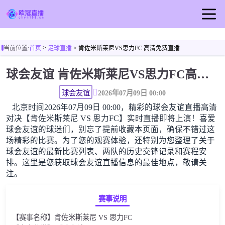
首页
>
当前位置:
首页
足球直播
> 肯佐米斯莱尼VS思力FC 高清免费直播
欧冠直播
球会友谊 肯佐米斯莱尼VS思力FC高清直播免费观看
足球直播
篮球直播
球会友谊
2026年07月09日 00:00
北京时间2026年07月09日 00:00，精彩的球会友谊直播高清
欧冠视频
对决【肯佐米斯莱尼 VS 思力FC】实时直播即将上演！喜爱
欧冠新闻
球会友谊的球迷们，别忘了提前收藏本页面，确保不错过这
场精彩的比赛。为了您的观赛体验，还特别为您整理了关于
球会友谊的最新比赛列表、两队的历史交锋记录和赛程安
排。这里是您获取球会友谊直播信息的最佳地点，敬请关
注。
赛事说明
【赛事名称】肯佐米斯莱尼 VS 思力FC