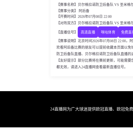
【赛事名称】贝尔格拉诺防卫后备队 VS 圣米格
【赛事分类】 阿后备
【开赛时间】2026年07月08日 22:00
【对阵双方】贝尔格拉诺防卫后备队 VS 圣米格
高清直播
咪咕体育
免费直
【直播信号】
【赛事说明】北京时间2026年07月08日 22:
欢看阿后备比赛的朋友可以提前收藏本页面以免
防卫后备队直播、贝尔格拉诺防卫后备队直播的
【友好提示】部分比赛将在赛前更新，可能需要
都无效，请进入24直播网查看最新直播信号。
24直播网为广大球迷提供欧冠直播、欧冠免