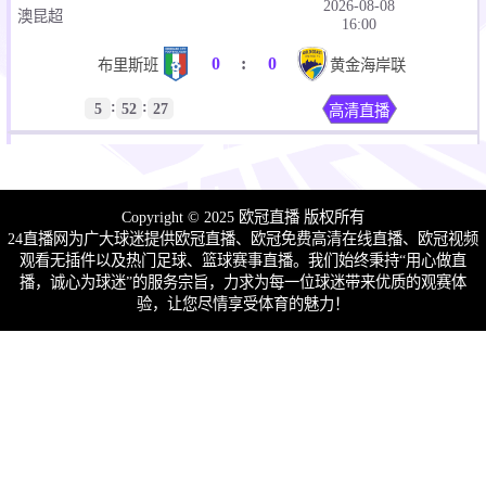
2026-08-08
澳昆超
16:00
0
:
0
布里斯班
黄金海岸联
:
:
5
52
27
高清直播
2026-08-08
澳昆超
16:00
0
:
0
伊斯顿沙伯
温纳姆狼队
Copyright © 2025 欧冠直播 版权所有
24直播网为广大球迷提供欧冠直播、欧冠免费高清在线直播、欧冠视频
:
:
5
52
27
高清直播
观看无插件以及热门足球、篮球赛事直播。我们始终秉持“用心做直
播，诚心为球迷”的服务宗旨，力求为每一位球迷带来优质的观赛体
2026-08-08
验，让您尽情享受体育的魅力！
澳昆超
16:00
0
:
0
黄金海岸骑士
潘尼苏拉
:
:
5
52
27
高清直播
2026-08-08
澳昆超
16:00