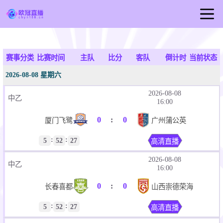
首页
欧冠直播
赛事分类
比赛时间
主队
比分
客队
倒计时
当前状态
足球直播
2026-08-08 星期六
篮球直播
2026-08-08
中乙
16:00
欧冠视频
0
:
0
厦门飞鹭
广州蒲公英
欧冠新闻
:
:
5
52
27
高清直播
2026-08-08
中乙
16:00
0
:
0
长春喜都
山西崇德荣海
:
:
5
52
27
高清直播