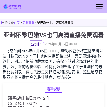
首页
>
当前位置:
首页
足球直播
> 黎巴嫩VS也门 高清免费直播
欧冠直播
亚洲杯 黎巴嫩VS也门高清直播免费观看
足球直播
篮球直播
亚洲杯
2026年06月05日 00:00
北京时间2026年06月05日 00:00，精彩的亚洲杯直播高清对
欧冠视频
决【黎巴嫩 VS 也门】实时直播即将上演！喜爱亚洲杯的球
欧冠新闻
迷们，别忘了提前收藏本页面，确保不错过这场精彩的比
赛。为了您的观赛体验，还特别为您整理了关于亚洲杯的最
新比赛列表、两队的历史交锋记录和赛程安排。这里是您获
取亚洲杯直播信息的最佳地点，敬请关注。
赛事说明
【赛事名称】黎巴嫩 VS 也门
【赛事分类】 亚洲杯