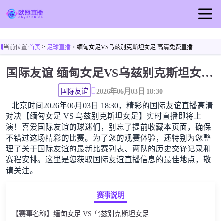
首页
>
当前位置:
首页
足球直播
> 缅甸女足VS乌兹别克斯坦女足 高清免费直播
欧冠直播
国际友谊 缅甸女足VS乌兹别克斯坦女足高清直播免费观看
足球直播
篮球直播
国际友谊
2026年06月03日 18:30
北京时间2026年06月03日 18:30，精彩的国际友谊直播高清
欧冠视频
对决【缅甸女足 VS 乌兹别克斯坦女足】实时直播即将上
欧冠新闻
演！喜爱国际友谊的球迷们，别忘了提前收藏本页面，确保
不错过这场精彩的比赛。为了您的观赛体验，还特别为您整
理了关于国际友谊的最新比赛列表、两队的历史交锋记录和
赛程安排。这里是您获取国际友谊直播信息的最佳地点，敬
请关注。
赛事说明
【赛事名称】缅甸女足 VS 乌兹别克斯坦女足