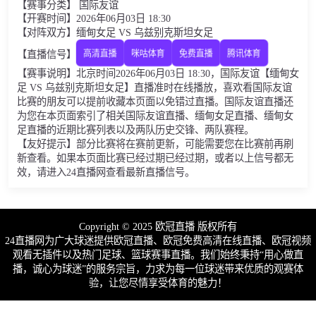
【赛事分类】 国际友谊
【开赛时间】2026年06月03日 18:30
【对阵双方】缅甸女足 VS 乌兹别克斯坦女足
【直播信号】
高清直播
咪咕体育
免费直播
腾讯体育
【赛事说明】北京时间2026年06月03日 18:30，国际友谊【缅甸女
足 VS 乌兹别克斯坦女足】直播准时在线播放，喜欢看国际友谊
比赛的朋友可以提前收藏本页面以免错过直播。国际友谊直播还
为您在本页面索引了相关国际友谊直播、缅甸女足直播、缅甸女
足直播的近期比赛列表以及两队历史交锋、两队赛程。
【友好提示】部分比赛将在赛前更新，可能需要您在比赛前再刷
新查看。如果本页面比赛已经过期已经过期，或者以上信号都无
效，请进入24直播网查看最新直播信号。
Copyright © 2025 欧冠直播 版权所有
24直播网为广大球迷提供欧冠直播、欧冠免费高清在线直播、欧冠视频
观看无插件以及热门足球、篮球赛事直播。我们始终秉持“用心做直
播，诚心为球迷”的服务宗旨，力求为每一位球迷带来优质的观赛体
验，让您尽情享受体育的魅力！