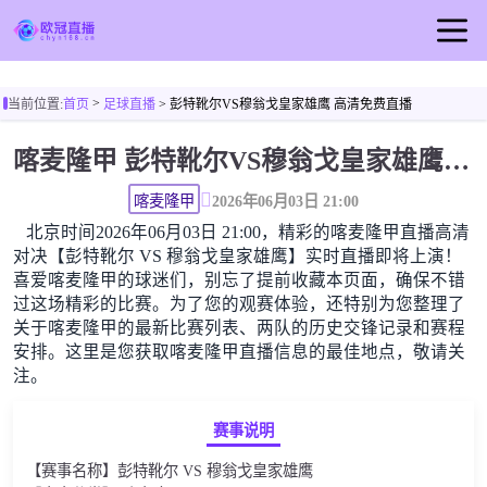
首页
>
当前位置:
首页
足球直播
> 彭特靴尔VS穆翁戈皇家雄鹰 高清免费直播
欧冠直播
喀麦隆甲 彭特靴尔VS穆翁戈皇家雄鹰高清直播免费观看
足球直播
篮球直播
喀麦隆甲
2026年06月03日 21:00
北京时间2026年06月03日 21:00，精彩的喀麦隆甲直播高清
欧冠视频
对决【彭特靴尔 VS 穆翁戈皇家雄鹰】实时直播即将上演！
欧冠新闻
喜爱喀麦隆甲的球迷们，别忘了提前收藏本页面，确保不错
过这场精彩的比赛。为了您的观赛体验，还特别为您整理了
关于喀麦隆甲的最新比赛列表、两队的历史交锋记录和赛程
安排。这里是您获取喀麦隆甲直播信息的最佳地点，敬请关
注。
赛事说明
【赛事名称】彭特靴尔 VS 穆翁戈皇家雄鹰