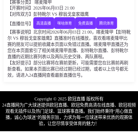
【赛事分类】 喀麦隆甲
【开赛时间】2026年06月03日 21:00
【对阵双方】彭特靴尔 VS 穆翁戈皇家雄鹰
【直播信号】
高清直播
咪咕体育
免费直播
腾讯体育
【赛事说明】北京时间2026年06月03日 21:00，喀麦隆甲【彭特靴
尔 VS 穆翁戈皇家雄鹰】直播准时在线播放，喜欢看喀麦隆甲比
赛的朋友可以提前收藏本页面以免错过直播。喀麦隆甲直播还为
您在本页面索引了相关喀麦隆甲直播、彭特靴尔直播、彭特靴尔
直播的近期比赛列表以及两队历史交锋、两队赛程。
【友好提示】部分比赛将在赛前更新，可能需要您在比赛前再刷
新查看。如果本页面比赛已经过期已经过期，或者以上信号都无
效，请进入24直播网查看最新直播信号。
Copyright © 2025 欧冠直播 版权所有
24直播网为广大球迷提供欧冠直播、欧冠免费高清在线直播、欧冠视频
观看无插件以及热门足球、篮球赛事直播。我们始终秉持“用心做直
播，诚心为球迷”的服务宗旨，力求为每一位球迷带来优质的观赛体
验，让您尽情享受体育的魅力！