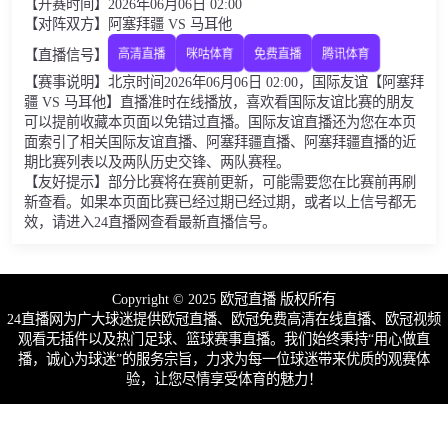
【开赛时间】2026年06月06日 02:00
【对阵双方】阿塞拜疆 VS 马耳他
【直播信号】
高清直播
咪咕体育
免费直播
腾讯体育
【赛事说明】北京时间2026年06月06日 02:00，国际友谊【阿塞拜
疆 VS 马耳他】直播准时在线播放，喜欢看国际友谊比赛的朋友
可以提前收藏本页面以免错过直播。国际友谊直播还为您在本页
面索引了相关国际友谊直播、阿塞拜疆直播、阿塞拜疆直播的近
期比赛列表以及两队历史交锋、两队赛程。
【友好提示】部分比赛将在赛前更新，可能需要您在比赛前再刷
新查看。如果本页面比赛已经过期已经过期，或者以上信号都无
效，请进入24直播网查看最新直播信号。
Copyright © 2025 欧冠直播 版权所有
24直播网为广大球迷提供欧冠直播、欧冠免费高清在线直播、欧冠视频
观看无插件以及热门足球、篮球赛事直播。我们始终秉持“用心做直
播，诚心为球迷”的服务宗旨，力求为每一位球迷带来优质的观赛体
验，让您尽情享受体育的魅力！