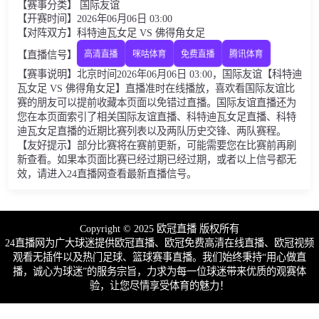
【赛事分类】 国际友谊
【开赛时间】2026年06月06日 03:00
【对阵双方】科特迪瓦女足 VS 佛得角女足
【直播信号】
高清直播
咪咕体育
免费直播
腾讯体育
【赛事说明】北京时间2026年06月06日 03:00，国际友谊【科特迪
瓦女足 VS 佛得角女足】直播准时在线播放，喜欢看国际友谊比
赛的朋友可以提前收藏本页面以免错过直播。国际友谊直播还为
您在本页面索引了相关国际友谊直播、科特迪瓦女足直播、科特
迪瓦女足直播的近期比赛列表以及两队历史交锋、两队赛程。
【友好提示】部分比赛将在赛前更新，可能需要您在比赛前再刷
新查看。如果本页面比赛已经过期已经过期，或者以上信号都无
效，请进入24直播网查看最新直播信号。
Copyright © 2025 欧冠直播 版权所有
24直播网为广大球迷提供欧冠直播、欧冠免费高清在线直播、欧冠视频
观看无插件以及热门足球、篮球赛事直播。我们始终秉持“用心做直
播，诚心为球迷”的服务宗旨，力求为每一位球迷带来优质的观赛体
验，让您尽情享受体育的魅力！