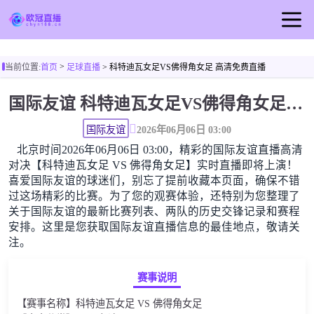
首页
>
当前位置:
首页
足球直播
> 科特迪瓦女足VS佛得角女足 高清免费直播
欧冠直播
国际友谊 科特迪瓦女足VS佛得角女足高清直播免费观看
足球直播
篮球直播
国际友谊
2026年06月06日 03:00
北京时间2026年06月06日 03:00，精彩的国际友谊直播高清
欧冠视频
对决【科特迪瓦女足 VS 佛得角女足】实时直播即将上演！
欧冠新闻
喜爱国际友谊的球迷们，别忘了提前收藏本页面，确保不错
过这场精彩的比赛。为了您的观赛体验，还特别为您整理了
关于国际友谊的最新比赛列表、两队的历史交锋记录和赛程
安排。这里是您获取国际友谊直播信息的最佳地点，敬请关
注。
赛事说明
【赛事名称】科特迪瓦女足 VS 佛得角女足