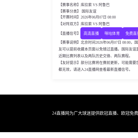
【赛事名称】库拉索 VS 阿鲁巴
【赛事分类】 国际友谊
【开赛时间】2026年06月07日 08:00
【对阵双方】库拉索 VS 阿鲁巴
高清直播
咪咕体育
免费直
【直播信号】
【赛事说明】北京时间2026年06月07日 08:
友可以提前收藏本页面以免错过直播。国际友谊
近期比赛列表以及两队历史交锋、两队赛程。
【友好提示】部分比赛将在赛前更新，可能需要
都无效，请进入24直播网查看最新直播信号。
24直播网为广大球迷提供欧冠直播、欧冠免