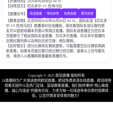
【开赛时间】2026年06月08日 04:10
【对阵双方】厄瓜多尔 VS 危地马拉
【直播信号】
高清直播
咪咕体育
免费直播
腾讯体育
【赛事说明】北京时间2026年06月08日 04:10，国际友谊【厄瓜多
尔 VS 危地马拉】直播准时在线播放，喜欢看国际友谊比赛的朋
友可以提前收藏本页面以免错过直播。国际友谊直播还为您在本
页面索引了相关国际友谊直播、厄瓜多尔直播、厄瓜多尔直播的
近期比赛列表以及两队历史交锋、两队赛程。
【友好提示】部分比赛将在赛前更新，可能需要您在比赛前再刷
新查看。如果本页面比赛已经过期已经过期，或者以上信号都无
效，请进入24直播网查看最新直播信号。
Copyright © 2025 欧冠直播 版权所有
24直播网为广大球迷提供欧冠直播、欧冠免费高清在线直播、欧冠视频
观看无插件以及热门足球、篮球赛事直播。我们始终秉持“用心做直
播，诚心为球迷”的服务宗旨，力求为每一位球迷带来优质的观赛体
验，让您尽情享受体育的魅力！