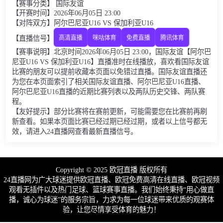
【赛事分类】 国际友谊
【开赛时间】2026年06月05日 23:00
【对阵双方】阿尔巴尼亚U16 VS 保加利亚U16
【直播信号】
高清直播
咪咕体育
免费直播
腾讯体育
【赛事说明】北京时间2026年06月05日 23:00，国际友谊【阿尔巴
尼亚U16 VS 保加利亚U16】直播准时在线播放，喜欢看国际友谊
比赛的朋友可以提前收藏本页面以免错过直播。国际友谊直播还
为您在本页面索引了相关国际友谊直播、阿尔巴尼亚U16直播、
阿尔巴尼亚U16直播的近期比赛列表以及两队历史交锋、两队赛
程。
【友好提示】部分比赛将在赛前更新，可能需要您在比赛前再刷
新查看。如果本页面比赛已经过期已经过期，或者以上信号都无
效，请进入24直播网查看最新直播信号。
Copyright © 2025 欧冠直播 版权所有
24直播网为广大球迷提供欧冠直播、欧冠免费高清在线直播、欧冠视频
观看无插件以及热门足球、篮球赛事直播。我们始终秉持“用心做直
播，诚心为球迷”的服务宗旨，力求为每一位球迷带来优质的观赛体
验，让您尽情享受体育的魅力！