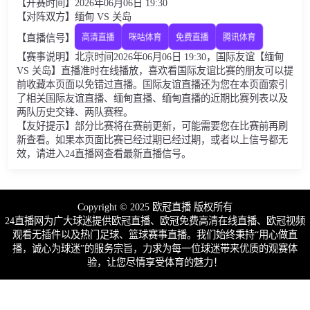
【开赛时间】2026年06月06日 19:30
【对阵双方】缅甸 VS 关岛
【直播信号】
高清直播
咪咕体育
免费直播
腾讯体育
【赛事说明】北京时间2026年06月06日 19:30，国际友谊【缅甸
VS 关岛】直播准时在线播放，喜欢看国际友谊比赛的朋友可以提
前收藏本页面以免错过直播。国际友谊直播还为您在本页面索引
了相关国际友谊直播、缅甸直播、缅甸直播的近期比赛列表以及
两队历史交锋、两队赛程。
【友好提示】部分比赛将在赛前更新，可能需要您在比赛前再刷
新查看。如果本页面比赛已经过期已经过期，或者以上信号都无
效，请进入24直播网查看最新直播信号。
Copyright © 2025 欧冠直播 版权所有
24直播网为广大球迷提供欧冠直播、欧冠免费高清在线直播、欧冠视频
观看无插件以及热门足球、篮球赛事直播。我们始终秉持“用心做直
播，诚心为球迷”的服务宗旨，力求为每一位球迷带来优质的观赛体
验，让您尽情享受体育的魅力！