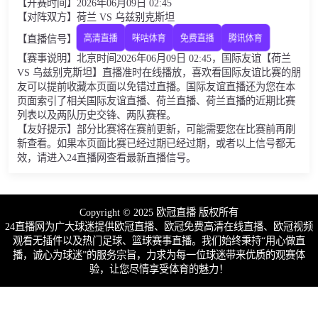
【开赛时间】2026年06月09日 02:45
【对阵双方】荷兰 VS 乌兹别克斯坦
【直播信号】
高清直播
咪咕体育
免费直播
腾讯体育
【赛事说明】北京时间2026年06月09日 02:45，国际友谊【荷兰
VS 乌兹别克斯坦】直播准时在线播放，喜欢看国际友谊比赛的朋
友可以提前收藏本页面以免错过直播。国际友谊直播还为您在本
页面索引了相关国际友谊直播、荷兰直播、荷兰直播的近期比赛
列表以及两队历史交锋、两队赛程。
【友好提示】部分比赛将在赛前更新，可能需要您在比赛前再刷
新查看。如果本页面比赛已经过期已经过期，或者以上信号都无
效，请进入24直播网查看最新直播信号。
Copyright © 2025 欧冠直播 版权所有
24直播网为广大球迷提供欧冠直播、欧冠免费高清在线直播、欧冠视频
观看无插件以及热门足球、篮球赛事直播。我们始终秉持“用心做直
播，诚心为球迷”的服务宗旨，力求为每一位球迷带来优质的观赛体
验，让您尽情享受体育的魅力！