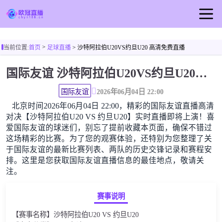
首页
>
当前位置:
首页
足球直播
> 沙特阿拉伯U20VS约旦U20 高清免费直播
欧冠直播
国际友谊 沙特阿拉伯U20VS约旦U20高清直播免费观看
足球直播
篮球直播
国际友谊
2026年06月04日 22:00
北京时间2026年06月04日 22:00，精彩的国际友谊直播高清
欧冠视频
对决【沙特阿拉伯U20 VS 约旦U20】实时直播即将上演！喜
欧冠新闻
爱国际友谊的球迷们，别忘了提前收藏本页面，确保不错过
这场精彩的比赛。为了您的观赛体验，还特别为您整理了关
于国际友谊的最新比赛列表、两队的历史交锋记录和赛程安
排。这里是您获取国际友谊直播信息的最佳地点，敬请关
注。
赛事说明
【赛事名称】沙特阿拉伯U20 VS 约旦U20