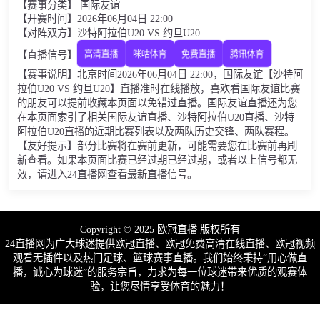
【赛事分类】 国际友谊
【开赛时间】2026年06月04日 22:00
【对阵双方】沙特阿拉伯U20 VS 约旦U20
【直播信号】
高清直播
咪咕体育
免费直播
腾讯体育
【赛事说明】北京时间2026年06月04日 22:00，国际友谊【沙特阿
拉伯U20 VS 约旦U20】直播准时在线播放，喜欢看国际友谊比赛
的朋友可以提前收藏本页面以免错过直播。国际友谊直播还为您
在本页面索引了相关国际友谊直播、沙特阿拉伯U20直播、沙特
阿拉伯U20直播的近期比赛列表以及两队历史交锋、两队赛程。
【友好提示】部分比赛将在赛前更新，可能需要您在比赛前再刷
新查看。如果本页面比赛已经过期已经过期，或者以上信号都无
效，请进入24直播网查看最新直播信号。
Copyright © 2025 欧冠直播 版权所有
24直播网为广大球迷提供欧冠直播、欧冠免费高清在线直播、欧冠视频
观看无插件以及热门足球、篮球赛事直播。我们始终秉持“用心做直
播，诚心为球迷”的服务宗旨，力求为每一位球迷带来优质的观赛体
验，让您尽情享受体育的魅力！