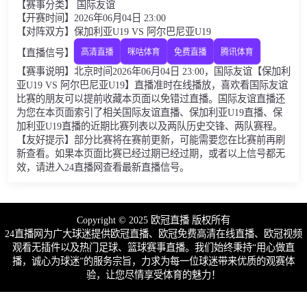
【赛事分类】 国际友谊
【开赛时间】2026年06月04日 23:00
【对阵双方】保加利亚U19 VS 阿尔巴尼亚U19
【直播信号】
高清直播
咪咕体育
免费直播
腾讯体育
【赛事说明】北京时间2026年06月04日 23:00，国际友谊【保加利
亚U19 VS 阿尔巴尼亚U19】直播准时在线播放，喜欢看国际友谊
比赛的朋友可以提前收藏本页面以免错过直播。国际友谊直播还
为您在本页面索引了相关国际友谊直播、保加利亚U19直播、保
加利亚U19直播的近期比赛列表以及两队历史交锋、两队赛程。
【友好提示】部分比赛将在赛前更新，可能需要您在比赛前再刷
新查看。如果本页面比赛已经过期已经过期，或者以上信号都无
效，请进入24直播网查看最新直播信号。
Copyright © 2025 欧冠直播 版权所有
24直播网为广大球迷提供欧冠直播、欧冠免费高清在线直播、欧冠视频
观看无插件以及热门足球、篮球赛事直播。我们始终秉持“用心做直
播，诚心为球迷”的服务宗旨，力求为每一位球迷带来优质的观赛体
验，让您尽情享受体育的魅力！