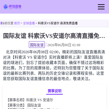
首页
>
当前位置:
首页
足球直播
> 科索沃VS安道尔 高清免费直播
欧冠直播
国际友谊 科索沃VS安道尔高清直播免费观看
足球直播
篮球直播
国际友谊
2026年06月08日 02:00
北京时间2026年06月08日 02:00，精彩的国际友谊直播高清
欧冠视频
对决【科索沃 VS 安道尔】实时直播即将上演！喜爱国际友
欧冠新闻
谊的球迷们，别忘了提前收藏本页面，确保不错过这场精彩
的比赛。为了您的观赛体验，还特别为您整理了关于国际友
谊的最新比赛列表、两队的历史交锋记录和赛程安排。这里
是您获取国际友谊直播信息的最佳地点，敬请关注。
赛事说明
【赛事名称】科索沃 VS 安道尔
【赛事分类】 国际友谊