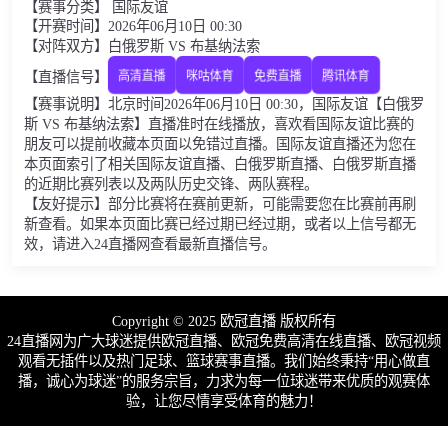
【赛事分类】 国际友谊
【开赛时间】2026年06月10日 00:30
【对阵双方】白俄罗斯 VS 布基纳法索
【直播信号】
高清直播
咪咕体育
免费直播
腾讯体育
【赛事说明】北京时间2026年06月10日 00:30，国际友谊【白俄罗
斯 VS 布基纳法索】直播准时在线播放，喜欢看国际友谊比赛的
朋友可以提前收藏本页面以免错过直播。国际友谊直播还为您在
本页面索引了相关国际友谊直播、白俄罗斯直播、白俄罗斯直播
的近期比赛列表以及两队历史交锋、两队赛程。
【友好提示】部分比赛将在赛前更新，可能需要您在比赛前再刷
新查看。如果本页面比赛已经过期已经过期，或者以上信号都无
效，请进入24直播网查看最新直播信号。
Copyright © 2025 欧冠直播 版权所有
24直播网为广大球迷提供欧冠直播、欧冠免费高清在线直播、欧冠视频
观看无插件以及热门足球、篮球赛事直播。我们始终秉持“用心做直
播，诚心为球迷”的服务宗旨，力求为每一位球迷带来优质的观赛体
验，让您尽情享受体育的魅力！