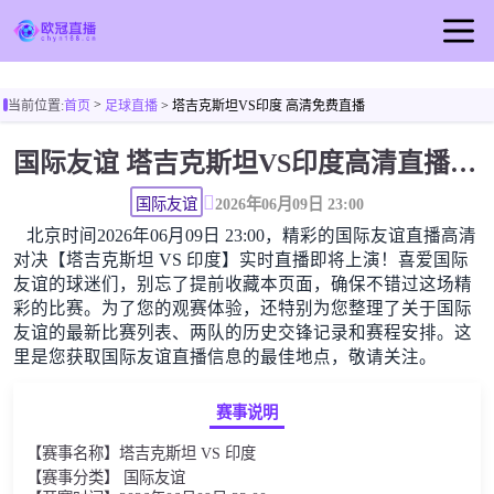
首页
>
当前位置:
首页
足球直播
> 塔吉克斯坦VS印度 高清免费直播
欧冠直播
国际友谊 塔吉克斯坦VS印度高清直播免费观看
足球直播
篮球直播
国际友谊
2026年06月09日 23:00
北京时间2026年06月09日 23:00，精彩的国际友谊直播高清
欧冠视频
对决【塔吉克斯坦 VS 印度】实时直播即将上演！喜爱国际
欧冠新闻
友谊的球迷们，别忘了提前收藏本页面，确保不错过这场精
彩的比赛。为了您的观赛体验，还特别为您整理了关于国际
友谊的最新比赛列表、两队的历史交锋记录和赛程安排。这
里是您获取国际友谊直播信息的最佳地点，敬请关注。
赛事说明
【赛事名称】塔吉克斯坦 VS 印度
【赛事分类】 国际友谊