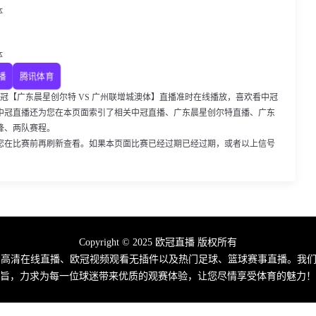
体
体
播
腾讯体育
00，中冠【广东晨星创尔特 VS 广州联增城澳体】直播准时在线播放，喜欢看中冠
中冠直播还为您在本页面索引了相关中冠直播、广东晨星创尔特直播、广东
锋、两队赛程。
您在比赛前再刷新查看。如果本页面比赛已经过期已经过期，或者以上信号
Copyright © 2025 欧冠直播 版权所有
费高清在线直播、欧冠视频观看无插件以及热门足球、篮球赛事直播。我们
旨，力求为每一位球迷带来优质的观赛体验，让您尽情享受体育的魅力！