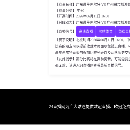
【赛事名称】广东晨星创尔特 VS 广州联增城澳
【赛事分类】 中冠
【开赛时间】2026年06月11日 16:00
【对阵双方】广东晨星创尔特 VS 广州联增城澳
高清直播
咪咕体育
免费直
【直播信号】
【赛事说明】北京时间2026年06月11日 16:
比赛的朋友可以提前收藏本页面以免错过直播。
晨星创尔特直播的近期比赛列表以及两队历史交
【友好提示】部分比赛将在赛前更新，可能需要
都无效，请进入24直播网查看最新直播信号。
24直播网为广大球迷提供欧冠直播、欧冠免