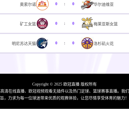
0
:
0
奥索尔诺
华尔迪维亚
0
:
0
矿工女篮
梅莱亚斯女篮
0
:
0
明尼苏达天猫
洛杉矶火花
0
:
0
波特兰火焰
多伦多节奏
0
:
0
弗雷斯尼洛虾
潘多拉
Copyright © 2025 欧冠直播 版权所有
费高清在线直播、欧冠视频观看无插件以及热门足球、篮球赛事直播。我们
旨，力求为每一位球迷带来优质的观赛体验，让您尽情享受体育的魅力！
0
:
0
阿比查斯
阿斯特罗斯
0
:
0
银色巨狼
墨西卡利