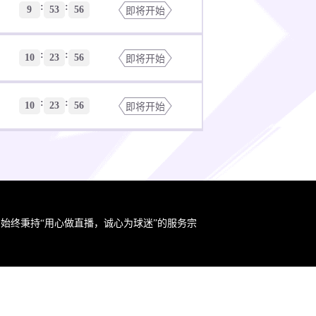
:
:
9
53
56
即将开始
:
:
10
23
56
即将开始
:
:
10
23
56
即将开始
:
:
11
23
56
即将开始
:
:
11
23
56
即将开始
始终秉持“用心做直播，诚心为球迷”的服务宗
:
:
11
23
56
即将开始
:
:
11
23
56
即将开始