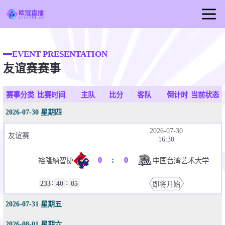
首页
EVENT PRESENTATION
欧冠直播
友谊赛赛事
足球直播
篮球直播
赛事分类
比赛时间
主队
比分
客队
倒计时
当前状态
欧冠视频
2026-07-30 星期四
欧冠新闻
2026-07-30
友谊赛
16:30
0
:
0
裕隆納智捷
中国台湾艺术大学
:
:
233
40
05
即将开始
2026-07-31 星期五
2026-08-01 星期六