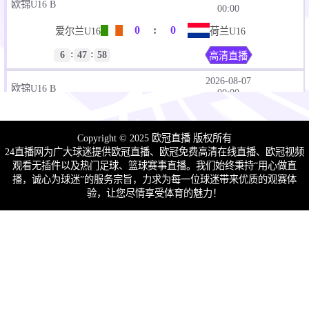
欧锦U16 B
00:00
0
:
0
爱尔兰U16
荷兰U16
:
:
6
47
58
高清直播
2026-08-07
欧锦U16 B
00:00
0
:
0
塞浦路斯U16
北马其顿U16
Copyright © 2025 欧冠直播 版权所有
:
:
6
47
58
高清直播
24直播网为广大球迷提供欧冠直播、欧冠免费高清在线直播、欧冠视频
观看无插件以及热门足球、篮球赛事直播。我们始终秉持“用心做直
2026-08-07
播，诚心为球迷”的服务宗旨，力求为每一位球迷带来优质的观赛体
欧锦U16 B
00:00
验，让您尽情享受体育的魅力！
0
:
0
冰岛U16
乌克兰U16
:
:
6
47
58
高清直播
2026-08-07
欧锦U16 B
00:00
0
:
0
瑞士U16
克罗地亚U16