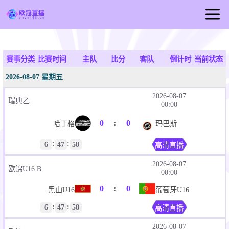
首页
欧冠直播
赛事分类
比赛时间
主队
比分
客队
倒计时
当前状态
足球直播
2026-08-07 星期五
篮球直播
2026-08-07
瑞典乙
00:00
欧冠视频
0
:
0
哈丁格
玛巴斯
欧冠新闻
:
:
6
47
58
高清直播
2026-08-07
欧锦U16 B
00:00
0
:
0
黑山U16
葡萄牙U16
:
:
6
47
58
高清直播
2026-08-07