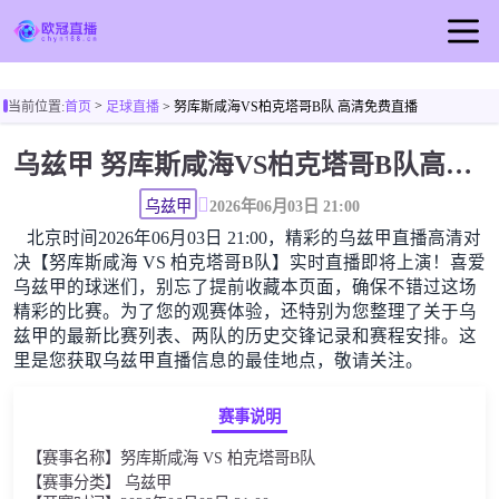
首页
>
当前位置:
首页
足球直播
> 努库斯咸海VS柏克塔哥B队 高清免费直播
欧冠直播
乌兹甲 努库斯咸海VS柏克塔哥B队高清直播免费观看
足球直播
篮球直播
乌兹甲
2026年06月03日 21:00
北京时间2026年06月03日 21:00，精彩的乌兹甲直播高清对
欧冠视频
决【努库斯咸海 VS 柏克塔哥B队】实时直播即将上演！喜爱
欧冠新闻
乌兹甲的球迷们，别忘了提前收藏本页面，确保不错过这场
精彩的比赛。为了您的观赛体验，还特别为您整理了关于乌
兹甲的最新比赛列表、两队的历史交锋记录和赛程安排。这
里是您获取乌兹甲直播信息的最佳地点，敬请关注。
赛事说明
【赛事名称】努库斯咸海 VS 柏克塔哥B队
【赛事分类】 乌兹甲