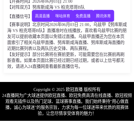
【开赛时间】2026年06月03日 21:00
【对阵双方】努库斯咸海 VS 柏克塔哥B队
【直播信号】
高清直播
咪咕体育
免费直播
腾讯体育
【赛事说明】北京时间2026年06月03日 21:00，乌兹甲【努库斯咸
海 VS 柏克塔哥B队】直播准时在线播放，喜欢看乌兹甲比赛的朋
友可以提前收藏本页面以免错过直播。乌兹甲直播还为您在本页
面索引了相关乌兹甲直播、努库斯咸海直播、努库斯咸海直播的
近期比赛列表以及两队历史交锋、两队赛程。
【友好提示】部分比赛将在赛前更新，可能需要您在比赛前再刷
新查看。如果本页面比赛已经过期已经过期，或者以上信号都无
效，请进入24直播网查看最新直播信号。
Copyright © 2025 欧冠直播 版权所有
24直播网为广大球迷提供欧冠直播、欧冠免费高清在线直播、欧冠视频
观看无插件以及热门足球、篮球赛事直播。我们始终秉持“用心做直
播，诚心为球迷”的服务宗旨，力求为每一位球迷带来优质的观赛体
验，让您尽情享受体育的魅力！