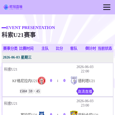
首页
EVENT PRESENTATION
欧冠直播
科索U21赛事
足球直播
篮球直播
赛事分类
比赛时间
主队
比分
客队
倒计时
当前状态
欧冠视频
2026-06-03 星期三
欧冠新闻
2026-06-03
科索U21
22:00
0
:
0
KF格尼拉内U21
德利塔U21
:
:
1584
59
45
高清直播
2026-06-03
科索U21
23:00
0
:
0