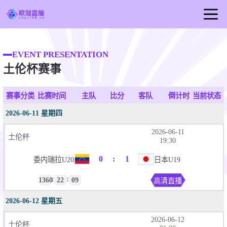
首页
EVENT PRESENTATION
欧冠直播
土伦杯赛事
足球直播
篮球直播
赛事分类
比赛时间
主队
比分
客队
倒计时
当前状态
欧冠视频
2026-06-11 星期四
欧冠新闻
2026-06-11
土伦杯
19:30
0
:
1
委内瑞拉U20
日本U19
:
:
1360
22
14
高清直播
2026-06-12 星期五
2026-06-12
土伦杯